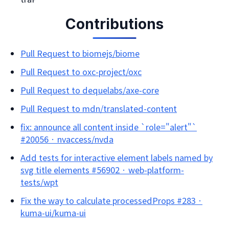
Contributions
Pull Request to biomejs/biome
Pull Request to oxc-project/oxc
Pull Request to dequelabs/axe-core
Pull Request to mdn/translated-content
fix: announce all content inside `role="alert"`
#20056 · nvaccess/nvda
Add tests for interactive element labels named by
svg title elements #56902 · web-platform-
tests/wpt
Fix the way to calculate processedProps #283 ·
kuma-ui/kuma-ui