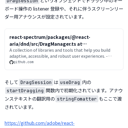
というオブジェクトでドラッグ中のキー
DragSession
ボード操作の listener 登録や、それに伴うスクリーンリー
ダー用アナウンスが設定されています。
react-spectrum/packages/@react-
aria/dnd/src/DragManager.ts at
50c7ada5d1880a174b6b6d3f43e8d90ee9bd4ad8
A collection of libraries and tools that help you build
adaptive, accessible, and robust user experiences. -
· adobe/react-spectrum
adobe/react-spectrum
github.com
そして
は
内の
DragSession
useDrag
関数内で初期化されています。アナウ
startDragging
ンステキストの翻訳用の
もここで渡
stringFomatter
されています。
https://github.com/adobe/react-