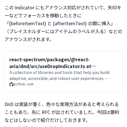
この Indicator にもアナウンス対応がされていて、矢印キ
ーなどでフォーカスを移動したときに
「{beforeItemText} と {afterItemText} の間に挿入」
（プレイスホルダーにはアイテムのラベルが入る）などの
アナウンスがされます。
react-spectrum/packages/@react-
aria/dnd/src/useDropIndicator.ts at
50c7ada5d1880a174b6b6d3f43e8d90ee9bd4ad8
A collection of libraries and tools that help you build
adaptive, accessible, and robust user experiences. -
· adobe/react-spectrum
adobe/react-spectrum
github.com
DnD は実装が重く、色々な実現方法があると考えられる
こともあり、先に RFC が出されていました。今回は要約