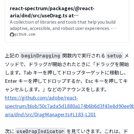
react-spectrum/packages/@react-
aria/dnd/src/useDrag.ts at
50c7ada5d1880a174b6b6d3f43e8d90ee9bd4ad8
A collection of libraries and tools that help you build
adaptive, accessible, and robust user experiences. -
· adobe/react-spectrum
adobe/react-spectrum
github.com
上記の
関数内で実行される
メ
beginDragging
setup
ソッドで、ドラッグが開始されたときに「ドラッグを開始
します。Tab キーを押してドロップターゲットに移動し、
Enter キーを押してドロップするか、Esc キーを押してキ
https://github.com/adobe/react-
spectrum/blob/50c7ada5d1880a174b6b6d3f43e8d90ee9
aria/dnd/src/DragManager.ts#L183-L201
次に
を見ていきます。これは、ド
useDropIndicator