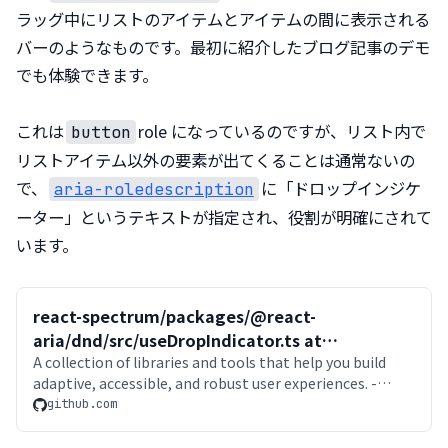
ラッグ中にリストのアイテムとアイテムの間に表示される
バーのようなものです。最初に紹介したブログ記事のデモ
でも体験できます。
これは
role になっているのですが、リスト内で
button
リストアイテム以外の要素が出てくることは通常ないの
で、
に「ドロップインジケ
aria-roledescription
ーター」というテキストが指定され、役割が明確にされて
います。
react-spectrum/packages/@react-
aria/dnd/src/useDropIndicator.ts at
50c7ada5d1880a174b6b6d3f43e8d90ee9bd4ad8
A collection of libraries and tools that help you build
adaptive, accessible, and robust user experiences. -
· adobe/react-spectrum
adobe/react-spectrum
github.com