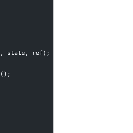
, state, ref);
();