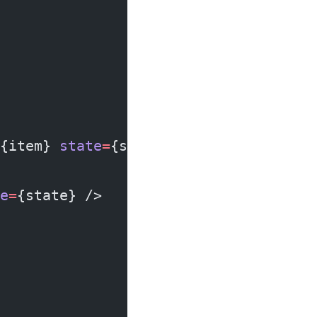
{item} 
state
=
{state} />
e
=
{state} />