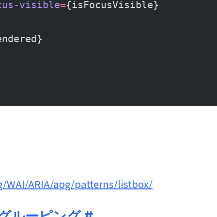
cus-visible
=
{isFocusVisible}
endered}
g/WAI/ARIA/apg/patterns/listbox/
グルーピング
#