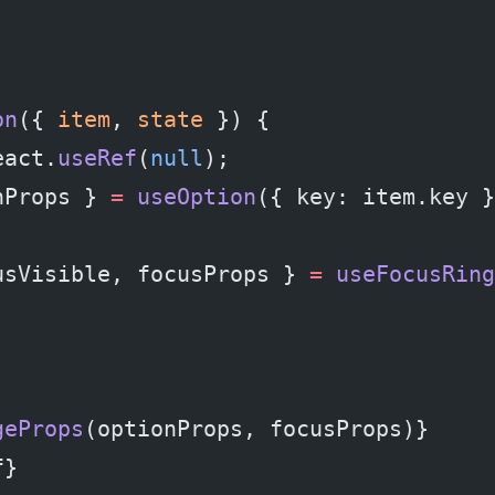
on
({ 
item
, 
state
 }) {
eact.
useRef
(
null
);
nProps } 
=
 useOption
({ key: item.key }
usVisible, focusProps } 
=
 useFocusRing
geProps
(optionProps, focusProps)}
f}