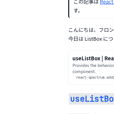
この記事は 
React
す。
こんにちは、フロント
今日は ListBox
useListBox | Rea
Provides the behavior
component.
react-spectrum.ado
useListBo