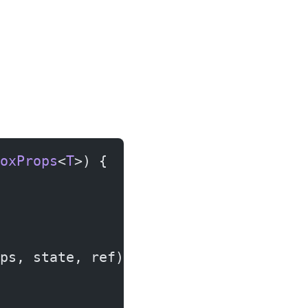
oxProps
<
T
>) {
ps, state, ref);