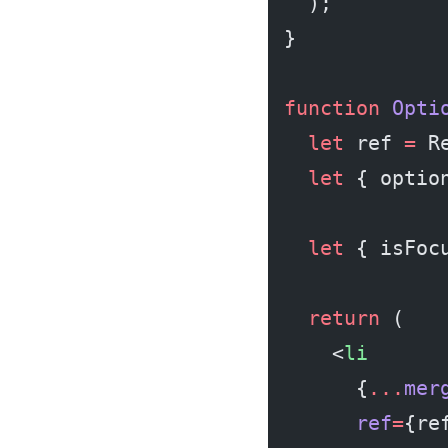
  );
}
function
 Opti
  let
 ref 
=
 R
  let
 { optio
  let
 { isFoc
  return
 (
    <
li
      {
...
mer
      ref
=
{re