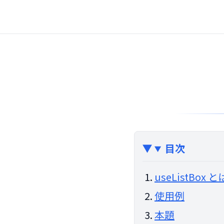
目次
useListBox と
使用例
本題