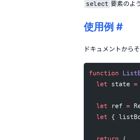
要素のよう
select
使用例
#
ドキュメントからそ
function
 List
  let
 state 
=
  let
 ref 
=
 R
  let
 { listB
  return
 (