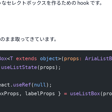
なセレクトボックスを作るための hook です。
のまま取ってきています。
Box
<
T
 extends
 object
>(
props
:
 AriaListB
 useListState
(props);
eact.
useRef
(
null
);
oxProps, labelProps } 
=
 useListBox
(pro