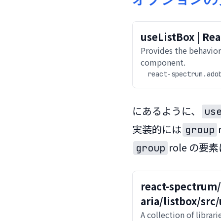
useListBox | Rea
Provides the behavior
component.
react-spectrum.ado
にあるように、
us
実装的には
group
role の要素
group
react-spectrum
aria/listbox/src
5ed06068ee2742
A collection of librar