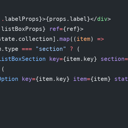
..
labelProps}>{props.label}</
div
>
.
listBoxProps} 
ref
=
{ref}>
state.collection].
map
((
item
) 
=>
m.type 
===
 "section"
 ?
 (
ListBoxSection
 key
=
{item.key} 
section
=
 (
Option
 key
=
{item.key} 
item
=
{item} 
stat