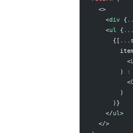
    <>
      <
div
 {
.
      <
ul
 {
..
        {[
...
          ite
            <
          ) 
:
            <
          )
        )}
      </
ul
>
    </>