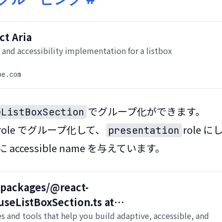
ct Aria
 and accessibility implementation for a listbox
be.com
でグループ化ができます。

eListBoxSection
role でグループ化して、
role に
presentation
に accessible name を与えています。
/packages/@react-
/useListBoxSection.ts at
f32e066ffa8eb55fd93a083123 ·
ies and tools that help you build adaptive, accessible, and