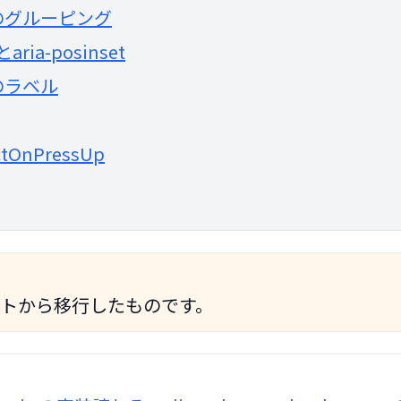
のグルーピング
eとaria-posinset
のラベル
ctOnPressUp
トから移行したものです。