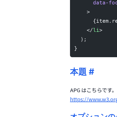
      data-fo
    >
      {item.r
    </
li
>
  );
}
本題
#
https://www.w3.or
オプションの