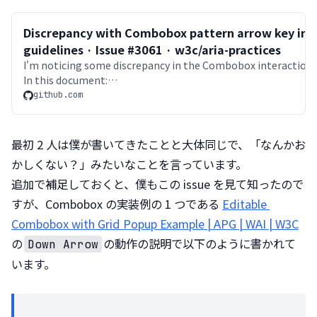
Discrepancy with Combobox pattern arrow key int
guidelines · Issue #3061 · w3c/aria-practices
I'm noticing some discrepancy in the Combobox interaction p
In this document:
https://www.w3.org/WAI/ARIA/apg/patterns/combobox/#key
github.com
in the "Combobox Keyboard In...
最初 2 人は僕が書いてきたことと大体同じで、「なんかお
かしくない？」みたいなことを言っています。

追加で補足しておくと、僕もこの issue を見て知ったので
すが、Combobox の実装例の 1 つである 
Editable 
Combobox with Grid Popup Example | APG | WAI | W3C
の
の動作の説明で以下のように書かれて
Down Arrow
います。